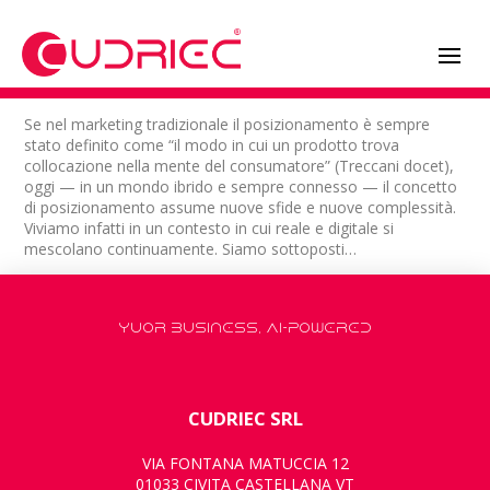
Se nel marketing tradizionale il posizionamento è sempre
stato definito come “il modo in cui un prodotto trova
collocazione nella mente del consumatore” (Treccani docet),
oggi — in un mondo ibrido e sempre connesso — il concetto
di posizionamento assume nuove sfide e nuove complessità.
Viviamo infatti in un contesto in cui reale e digitale si
mescolano continuamente. Siamo sottoposti…
YUOR BUSINESS, AI-POWERED
CUDRIEC SRL
VIA FONTANA MATUCCIA 12
01033 CIVITA CASTELLANA VT