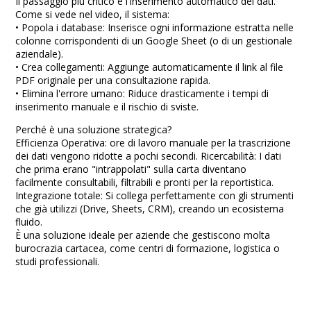
Il passaggio più critico è l'inserimento automatico dei dati.
Come si vede nel video, il sistema:
•⁠ ⁠Popola i database: Inserisce ogni informazione estratta nelle
colonne corrispondenti di un Google Sheet (o di un gestionale
aziendale).
•⁠ ⁠Crea collegamenti: Aggiunge automaticamente il link al file
PDF originale per una consultazione rapida.
•⁠ ⁠Elimina l'errore umano: Riduce drasticamente i tempi di
inserimento manuale e il rischio di sviste.
Perché è una soluzione strategica?
Efficienza Operativa: ore di lavoro manuale per la trascrizione
dei dati vengono ridotte a pochi secondi. Ricercabilità: I dati
che prima erano "intrappolati" sulla carta diventano
facilmente consultabili, filtrabili e pronti per la reportistica.
Integrazione totale: Si collega perfettamente con gli strumenti
che già utilizzi (Drive, Sheets, CRM), creando un ecosistema
fluido.
È una soluzione ideale per aziende che gestiscono molta
burocrazia cartacea, come centri di formazione, logistica o
studi professionali.