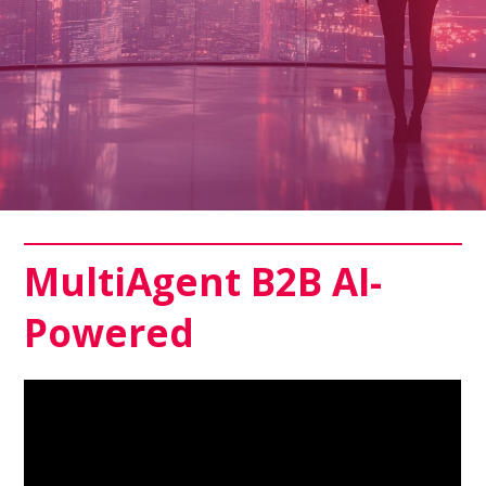
MultiAgent B2B AI-
Powered