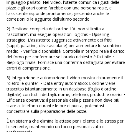
linguaggio parlato. Nel video, l'utente comunica i gusti delle
pizze e gli orari come farebbe con una persona reale, e
l'assistente risponde prontamente, gestendo anche le
correzioni o le aggiunte dell'ultimo secondo.
2) Gestione completa dell'ordine L'AI non si limita a
"ascoltare", ma esegue operazioni logiche: •⁠ ⁠Upselling
strategico: L'assistente suggerisce attivamente dei fritti
(supplì, patatine, olive ascolane) per aumentare lo scontrino
medio. •⁠ ⁠Verifica disponibilità: Controlla in tempo reale il carico
del forno per confermare se l'orario richiesto è fattibile. •⁠
⁠Riepilogo finale: Fornisce una conferma dettagliata per evitare
errori di comprensione.
3) Integrazione e automazione Il video mostra chiaramente il
"dietro le quinte": •⁠ ⁠Data entry automatico: L'ordine viene
trascritto istantaneamente in un database (foglio d'ordine
digitale) con tutti i dettagli: nome, telefono, prodotti e orario. •⁠
⁠Efficienza operativa: Il personale della pizzeria non deve più
stare al telefono durante le ore di punta, potendosi
concentrare sulla preparazione delle pizze.
È un sistema che elimina le attese per il cliente e lo stress per
l'esercente, mantenendo un tocco personalizzato e