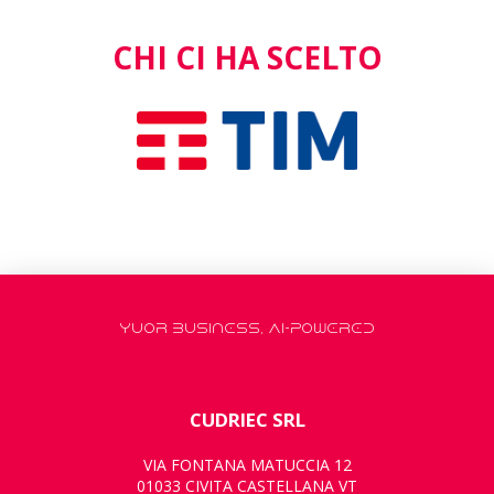
CHI CI HA SCELTO
YUOR BUSINESS, AI-POWERED
CUDRIEC SRL
VIA FONTANA MATUCCIA 12
01033 CIVITA CASTELLANA VT