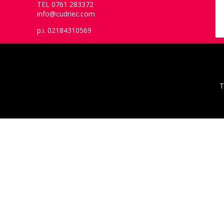
TEL 0761 283372
info@cudriec.com
p.i. 02184310569
T