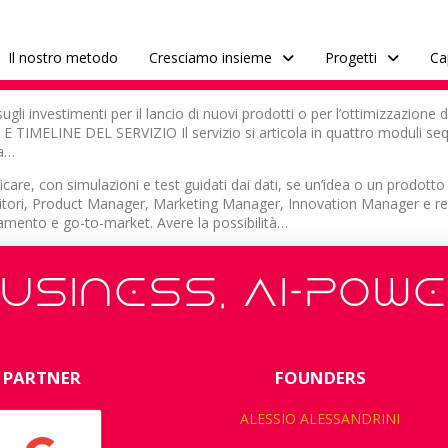
Il nostro metodo
Cresciamo insieme
Progetti
Ca
gli investimenti per il lancio di nuovi prodotti o per l’ottimizzazione d
TIMELINE DEL SERVIZIO Il servizio si articola in quattro moduli seque
 a…
care, con simulazioni e test guidati dai dati, se un’idea o un prodott
ditori, Product Manager, Marketing Manager, Innovation Manager e re
namento e go-to-market. Avere la possibilità…
USINESS, AI-POW
PARTNER
FOUNDERS
ALESSIO ALESSANDRINI