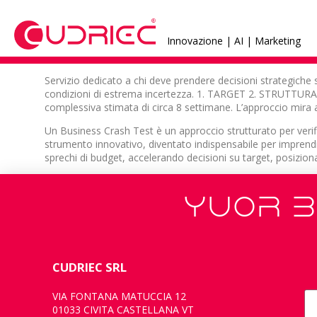
Innovazione | AI | Marketing
Servizio dedicato a chi deve prendere decisioni strategiche su
condizioni di estrema incertezza. 1. TARGET 2. STRUTTURA E 
complessiva stimata di circa 8 settimane. L’approccio mira
Un Business Crash Test è un approccio strutturato per verifi
strumento innovativo, diventato indispensabile per impren
sprechi di budget, accelerando decisioni su target, posizio
YUOR B
CUDRIEC SRL
VIA FONTANA MATUCCIA 12
01033 CIVITA CASTELLANA VT