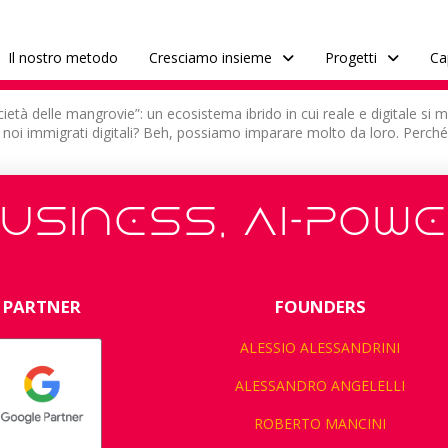
Il nostro metodo
Cresciamo insieme
Progetti
Ca
cietà delle mangrovie”: un ecosistema ibrido in cui reale e digitale si 
 e noi immigrati digitali? Beh, possiamo imparare molto da loro. Perch
USINESS, AI-POW
PARTNER
FOUNDERS
ALESSIO ALESSANDRINI
ALESSANDRO ANGELELLI
ROBERTO MANCINI