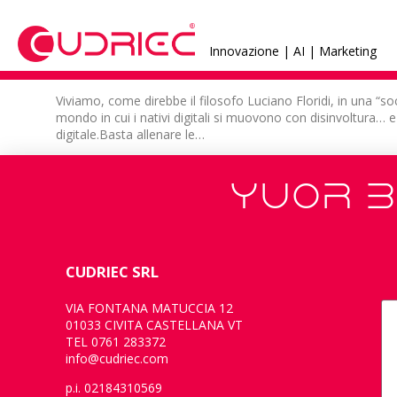
Innovazione | AI | Marketing
Viviamo, come direbbe il filosofo Luciano Floridi, in una “so
mondo in cui i nativi digitali si muovono con disinvoltura…
digitale.Basta allenare le…
YUOR B
CUDRIEC SRL
VIA FONTANA MATUCCIA 12
01033 CIVITA CASTELLANA VT
TEL 0761 283372
info@cudriec.com
p.i. 02184310569