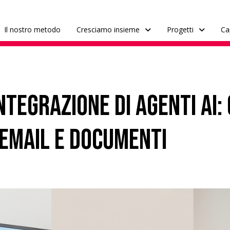
Il nostro metodo
Cresciamo insieme
Progetti
Ca
tegrazione di agenti AI:
email e documenti