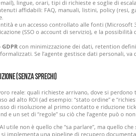
l), lingue, orari, tipi di richieste e soglie di esca
enuti affidabili: FAQ, manuali, listini, policy (resi,
e.
entità e un accesso controllato alle fonti (Microsof
zione (SSO o account di servizio), e la possibilità d
o
GDPR
con minimizzazione dei dati, retention defini
ormalizzati. Se l’agente gestisce dati personali, va 
uzione (senza sprechi)
avoro reale: quali richieste arrivano, dove si perdono
uso ad alto ROI (ad esempio: “stato ordine” e “richies
so di risoluzione al primo contatto e riduzione tic
nd e un set di “regole” su ciò che l’agente può o non
 AI utile non è quello che “sa parlare”, ma quello che
ca si implementa una pipeline di recupero documental