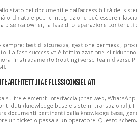
o stato dei documenti e dall’accessibilità dei sist
à ordinata e poche integrazioni, può essere rilasci
 o senza owner, la fase di preparazione contenuti di
 sempre: test di sicurezza, gestione permessi, proc
 La fase successiva è l’ottimizzazione: si riducono 
iora l’instradamento (routing) verso team diversi. P
MI.
ti: architettura e flussi consigliati
asa su tre elementi: interfaccia (chat web, WhatsApp
nti dati (knowledge base e sistemi transazionali). Il 
pera documenti pertinenti dalla knowledge base, gen
pre un ticket o passa a un operatore. Questo schema