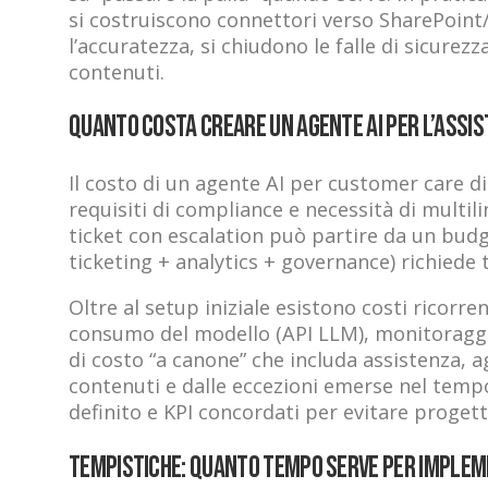
si costruiscono connettori verso SharePoint/D
l’accuratezza, si chiudono le falle di sicurez
contenuti.
Quanto costa creare un agente AI per l’assist
Il costo di un agente AI per customer care di
requisiti di compliance e necessità di multi
ticket con escalation può partire da un budg
ticketing + analytics + governance) richiede
Oltre al setup iniziale esistono costi ricorr
consumo del modello (API LLM), monitoraggi
di costo “a canone” che includa assistenza, a
contenuti e dalle eccezioni emerse nel temp
definito e KPI concordati per evitare proget
Tempistiche: quanto tempo serve per impleme