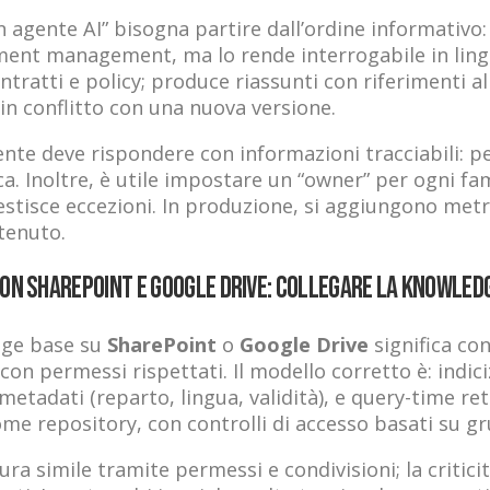
 agente AI” bisogna partire dall’ordine informativo: 
ument management, ma lo rende interrogabile in ling
atti e policy; produce riassunti con riferimenti all
n conflitto con una nuova versione.
nte deve rispondere con informazioni tracciabili: pe
. Inoltre, è utile impostare un “owner” per ogni fam
stisce eccezioni. In produzione, si aggiungono metr
tenuto.
con SharePoint e Google Drive: collegare la knowled
edge base su
SharePoint
o
Google Drive
significa con
on permessi rispettati. Il modello corretto è: indic
tadati (reparto, lingua, validità), e query-time retri
 repository, con controlli di accesso basati su grup
 simile tramite permessi e condivisioni; la criticità