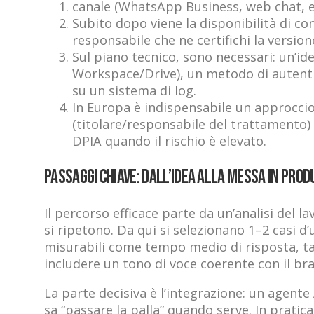
canale (WhatsApp Business, web chat, emai
Subito dopo viene la disponibilità di cont
responsabile che ne certifichi la version
Sul piano tecnico, sono necessari: un’id
Workspace/Drive), un metodo di autentica
su un sistema di log.
In Europa è indispensabile un approcci
(titolare/responsabile del trattamento) f
DPIA quando il rischio è elevato.
Passaggi chiave: dall’idea alla messa in prod
Il percorso efficace parte da un’analisi del l
si ripetono. Da qui si selezionano 1–2 casi d’
misurabili come tempo medio di risposta, tas
includere un tono di voce coerente con il bra
La parte decisiva è l’integrazione: un agente
sa “passare la palla” quando serve. In prati