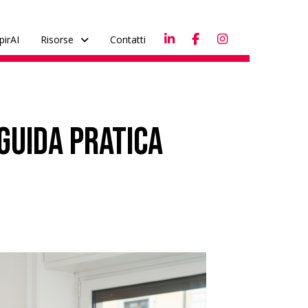
pirAI
Risorse
Contatti
 guida pratica