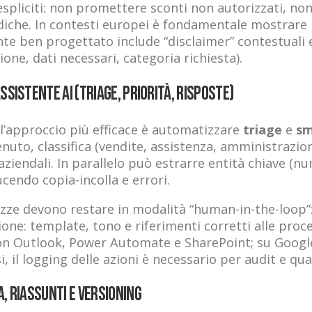
 espliciti: non promettere sconti non autorizzati, non
diche. In contesti europei è fondamentale mostrare 
ente ben progettato include “disclaimer” contestuali
ne, dati necessari, categoria richiesta).
ssistente AI (triage, priorità, risposte)
, l’approccio più efficace è automatizzare
triage
e
sm
nuto, classifica (vendite, assistenza, amministrazion
ziendali. In parallelo può estrarre entità chiave (nu
endo copia-incolla e errori.
zze devono restare in modalità “human-in-the-loop”:
azione: template, tono e riferimenti corretti alle proc
 con Outlook, Power Automate e SharePoint; su Goog
, il logging delle azioni è necessario per audit e qual
, riassunti e versioning