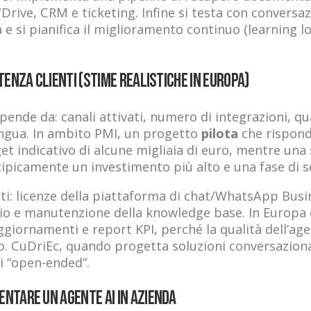
rive, CRM e ticketing. Infine si testa con conversazi
za e si pianifica il miglioramento continuo (learning l
enza clienti (stime realistiche in Europa)
pende da: canali attivati, numero di integrazioni, q
lingua. In ambito PMI, un progetto
pilota
che rispond
et indicativo di alcune migliaia di euro, mentre una
 tipicamente un investimento più alto e una fase di s
enti: licenze della piattaforma di chat/WhatsApp Busin
o e manutenzione della knowledge base. In Europa 
ggiornamenti e report KPI, perché la qualità dell’ag
o. CuDriEc, quando progetta soluzioni conversaziona
ti “open-ended”.
ntare un agente AI in azienda