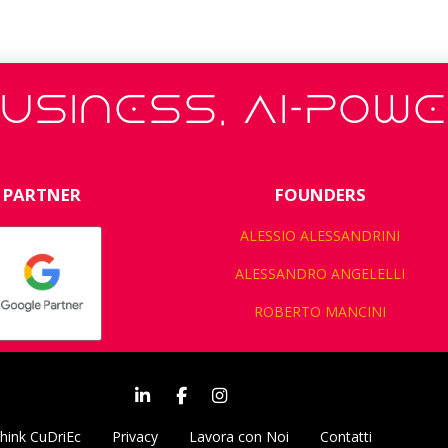
USINESS, AI-POW
PARTNER
FOUNDERS
ALESSIO ALESSANDRINI
ALESSANDRO ANGELELLI
ROBERTO MANCINI
hink CuDriEc
Privacy
Lavora con Noi
Contatti