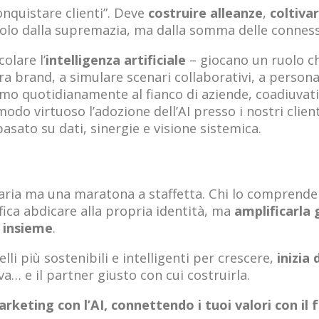
onquistare clienti”. Deve
costruire alleanze
,
coltiva
o solo dalla supremazia, ma dalla somma delle conness
colare l’
intelligenza artificiale
– giocano un ruolo chi
a brand, a simulare scenari collaborativi, a persona
o quotidianamente al fianco di aziende, coadiuvati d
modo virtuoso l’adozione dell’AI presso i nostri clien
asato su dati, sinergie e visione sistemica.
itaria ma una maratona a staffetta. Chi lo comprend
ica abdicare alla propria identità, ma
amplificarla g
e insieme
.
li più sostenibili e intelligenti per crescere,
inizia 
a… e il partner giusto con cui costruirla.
rketing con l’AI, connettendo i tuoi valori con il 