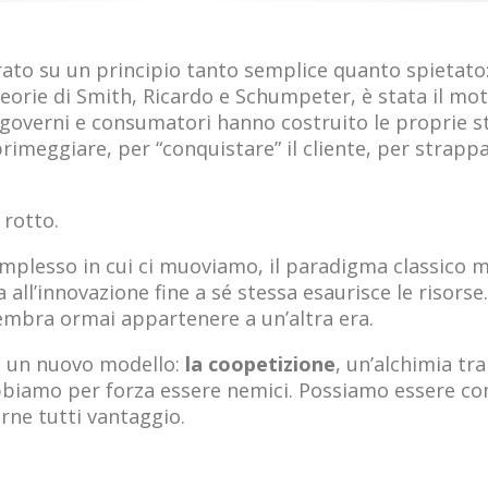
to su un principio tanto semplice quanto spietato: 
 teorie di Smith, Ricardo e Schumpeter, è stata il mo
 governi e consumatori hanno costruito le proprie st
rimeggiare, per “conquistare” il cliente, per strap
 rotto.
lesso in cui ci muoviamo, il paradigma classico m
 all’innovazione fine a sé stessa esaurisce le risorse.
sembra ormai appartenere a un’altra era.
a un nuovo modello:
la coopetizione
, un’alchimia tr
biamo per forza essere nemici. Possiamo essere conc
rne tutti vantaggio.