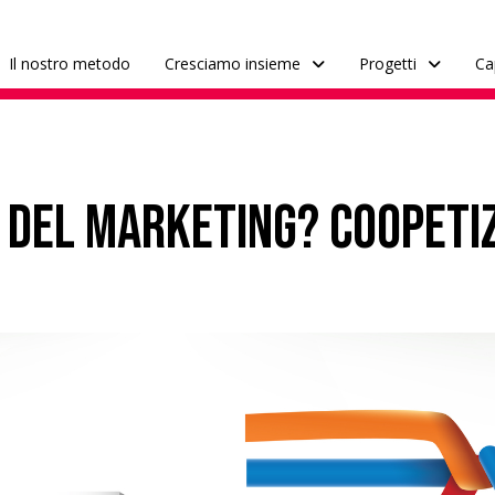
Il nostro metodo
Cresciamo insieme
Progetti
Ca
o del marketing? Coopeti