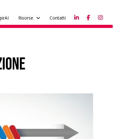
pirAI
Risorse
Contatti
zione