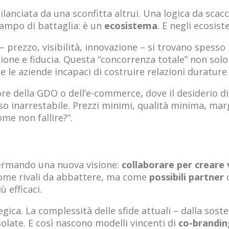
lanciata da una sconfitta altrui. Una logica da scacc
campo di battaglia: è un
ecosistema
. E negli ecosist
 prezzo, visibilità, innovazione – si trovano spesso i
ne e fiducia. Questa “concorrenza totale” non solo
e le aziende incapaci di costruire relazioni durature c
tore della GDO o dell’e-commerce, dove il desiderio 
o inarrestabile. Prezzi minimi, qualità minima, marg
me non fallire?”.
fermando una nuova visione:
collaborare per creare 
 come rivali da abbattere, ma come
possibili partner
c
 efficaci.
egica. La complessità delle sfide attuali – dalla soste
solate. E così nascono modelli vincenti di
co-brandin