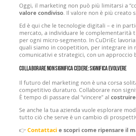
Oggi, il marketing non può più limitarsi a “c
valore condiviso
. Il valore non è più creat
Ed è qui che le tecnologie digitali – e in parti
mercato, a individuare le complementarità tr
per ogni micro-segmento. In CuDriEc lavoriam
quali siamo in coopetition, per integrare in 
comunicativi e strategici, con un approccio b
Collaborare non significa cedere: significa evolvere
Il futuro del marketing non è una corsa sol
competitivo duraturo. Collaborare non signif
È tempo di passare dal “vincere” al
costruir
Se anche la tua azienda vuole esplorare model
tutto ciò che serve è un cambio di prospettiv
👉
Contattaci
e scopri come ripensare il ma