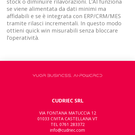
stock o diminuire rilavorazioni. L’AI funziona
se viene alimentata da dati minimi ma
affidabili e se è integrata con ERP/CRM/MES
tramite rilasci incrementali. In questo modo
ottieni quick win misurabili senza bloccare
l’operatività.
YUOR BUSINESS, AI-POWERED
CUDRIEC SRL
VIA FONTANA MATUCCIA 12
01033 CIVITA CASTELLANA VT
TEL 0761 283372
info@cudriec.com