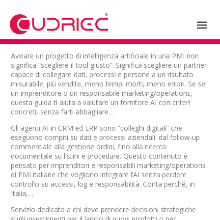
Avviare un progetto di intelligenza artificiale in una PMI non
significa “scegliere il tool giusto”. Significa scegliere un partner
capace di collegare dati, processi e persone a un risultato
misurabile: più vendite, meno tempi morti, meno errori. Se sei
un imprenditore o un responsabile marketing/operations,
questa guida ti aiuta a valutare un fornitore AI con criteri
concreti, senza farti abbagliare…
Gli agenti AI in CRM ed ERP sono “colleghi digitali” che
eseguono compiti su dati e processi aziendali: dal follow‑up
commerciale alla gestione ordini, fino alla ricerca
documentale su listini e procedure. Questo contenuto è
pensato per imprenditori e responsabili marketing/operations
di PMI italiane che vogliono integrare l’AI senza perdere
controllo su accessi, log e responsabilità. Conta perché, in
Italia,…
Servizio dedicato a chi deve prendere decisioni strategiche
sugli investimenti per il lancio di nuovi prodotti o per