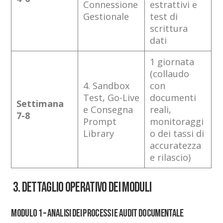
Connessione
estrattivi e
Gestionale
test di
scrittura
dati
1 giornata
(collaudo
4. Sandbox
con
Test, Go-Live
documenti
Settimana
e Consegna
reali,
7-8
Prompt
monitoraggi
Library
o dei tassi di
accuratezza
e rilascio)
3. DETTAGLIO OPERATIVO DEI MODULI
Modulo 1 – Analisi dei Processi e Audit Documentale