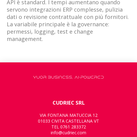
API è standard. I tempi aumentano quando
servono integrazioni ERP complesse, pulizia
dati o revisione contrattuale con più fornitori.
La variabile principale è la governance:
permessi, logging, test e change
management.
YUOR BUSINESS, AI-POWERED
CUDRIEC SRL
VIA FONTANA MATUCCIA 12
01033 CIVITA CASTELLANA VT
TEL 0761 283372
info@cudriec.com