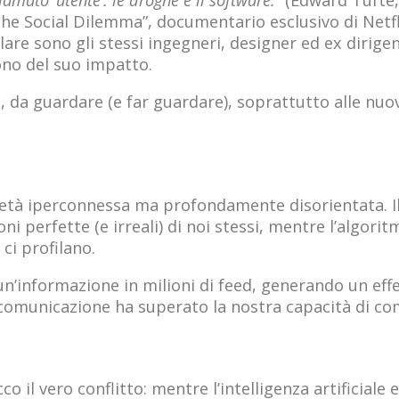
hiamato ‘utente’: le droghe e il software.”
(Edward Tufte, 
 “The Social Dilemma”, documentario esclusivo di Netfl
e sono gli stessi ingegneri, designer ed ex dirigenti
ono del suo impatto.
da guardare (e far guardare), soprattutto alle nuov
ietà iperconnessa ma profondamente disorientata. Il c
i perfette (e irreali) di noi stessi, mentre l’algorit
ci profilano.
un’informazione in milioni di feed, generando un ef
a comunicazione ha superato la nostra capacità di c
co il vero conflitto: mentre l’intelligenza artificial