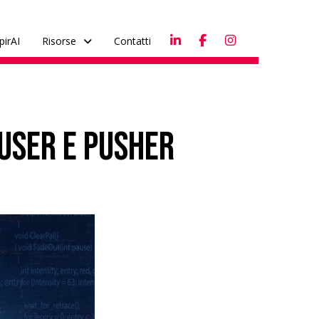
pirAI
Risorse
Contatti
 user e pusher