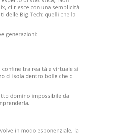
esperto di statistica). Non
ix, ci riesce con una semplicità
 delle Big Tech: quelli che la
e generazioni:
onfine tra realtà e virtuale si
mo ci isola dentro bolle che ci
fetto domino impossibile da
omprenderla.
e evolve in modo esponenziale, la