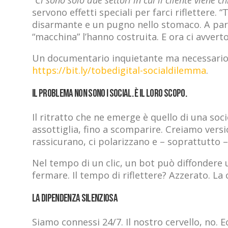
“Ci sono solo due settori in cui il cliente viene c
servono effetti speciali per farci riflettere.
disarmante e un pugno nello stomaco. A parlar
“macchina” l’hanno costruita. E ora ci avvert
Un documentario inquietante ma necessario, 
https://bit.ly/tobedigital-socialdilemma
.
Il problema non sono i social. È il loro scopo.
Il ritratto che ne emerge è quello di una soc
assottiglia, fino a scomparire. Creiamo version
rassicurano, ci polarizzano e – soprattutto – 
Nel tempo di un clic, un bot può diffondere 
fermare. Il tempo di riflettere? Azzerato. L
La dipendenza silenziosa
Siamo connessi 24/7. Il nostro cervello, no. Ec