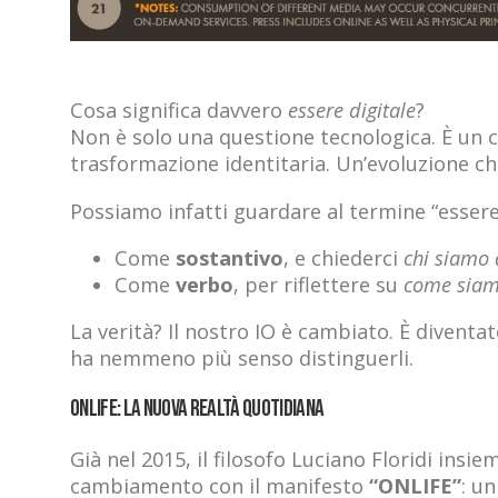
Cosa significa davvero
essere digitale
?
Non è solo una questione tecnologica. È un 
trasformazione identitaria. Un’evoluzione che
Possiamo infatti guardare al termine “essere
Come
sostantivo
, e chiederci
chi siamo 
Come
verbo
, per riflettere su
come siam
La verità? Il nostro IO è cambiato. È diventa
ha nemmeno più senso distinguerli.
Onlife: la nuova realtà quotidiana
Già nel 2015, il filosofo Luciano Floridi ins
cambiamento con il manifesto
“ONLIFE”
: u