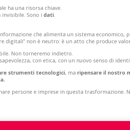
e ha una risorsa chiave.
invisibile. Sono i
dati
.
un’informazione che alimenta un sistema economico, po
e digitali” non è neutro: è un atto che produce valor
bile. Non torneremo indietro.
sapevolezza, con etica, con un nuovo senso di identi
sare strumenti tecnologici
, ma
ripensare il nostro m
a.
re persone e imprese in questa trasformazione. Non