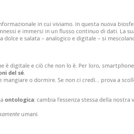
informazionale in cui viviamo. In questa nuova biosf
nessi e immersi in un flusso continuo di dati. La 
a dolce e salata – analogico e digitale – si mescolano
che è digitale e ciò che non lo è. Per loro, smartpho
oni del sé
.
mangiare o dormire. Se non ci credi… prova a scolleg
ma
ontologica
: cambia l’essenza stessa della nostra
rsamente
umani.