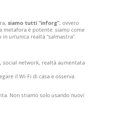
era,
siamo tutti “inforg”
, ovvero
sua metafora è potente: siamo come
 in un’unica realtà “salmastra”.
ne, social network, realtà aumentata
are il Wi-Fi di casa e osserva
 vita. Non stiamo solo usando nuovi